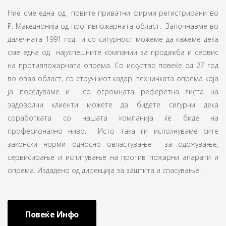
Ние сме една од првите приватни фирми регистрирани во
Р. Македнонија од противпожарната област. Започнавме во
далечната 1991 год и со сигурност можеме да кажеме дека
сме една од најуспешните компании за продажба и сервис
на противпожарната опрема. Со искуство повеќе од 27 год
во оваа област, со стручниот кадар, техничката опрема која
ја поседуваме и со огромната реферетна листа на
задоволни клиенти можете да бидете сигурни дека
соработката со нашата компанија ќе биде на
професионално ниво. Исто така ги исполнуваме сите
законски норми односно овластување за одржување,
сервисирање и испитување на против пожарни апарати и
опрема. Издадено од дирекција за заштита и спасување.
Повеќе Инфо