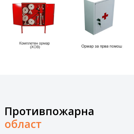
Противпожарна
област